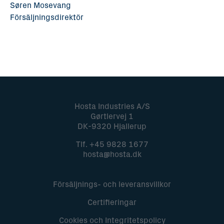
Søren Mosevang
Försäljningsdirektör
Hosta Industries A/S
Gørtlervej 1
DK-9320 Hjallerup
Tlf.
+45 9828 1677
hosta@hosta.dk
Försäljnings- och leveransvillkor
Certifieringar
Cookies och Integritetspolicy