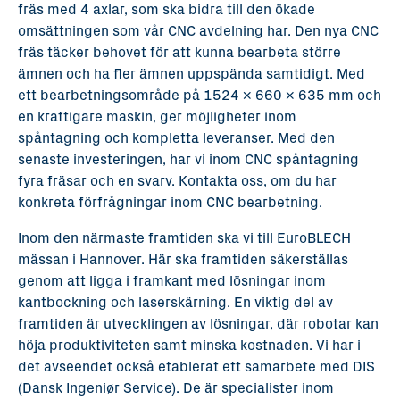
fräs med 4 axlar, som ska bidra till den ökade
omsättningen som vår CNC avdelning har. Den nya CNC
fräs täcker behovet för att kunna bearbeta större
ämnen och ha fler ämnen uppspända samtidigt. Med
ett bearbetningsområde på 1524 x 660 x 635 mm och
en kraftigare maskin, ger möjligheter inom
spåntagning och kompletta leveranser. Med den
senaste investeringen, har vi inom CNC spåntagning
fyra fräsar och en svarv. Kontakta oss, om du har
konkreta förfrågningar inom CNC bearbetning.
Inom den närmaste framtiden ska vi till EuroBLECH
mässan i Hannover. Här ska framtiden säkerställas
genom att ligga i framkant med lösningar inom
kantbockning och laserskärning. En viktig del av
framtiden är utvecklingen av lösningar, där robotar kan
höja produktiviteten samt minska kostnaden. Vi har i
det avseendet också etablerat ett samarbete med DIS
(Dansk Ingeniør Service). De är specialister inom