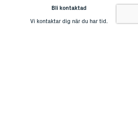
Bli kontaktad
Vi kontaktar dig när du har tid.
Skriv dina uppgifter här.
Du kan också kontakta oss på telefon
+45 98 28 16 77